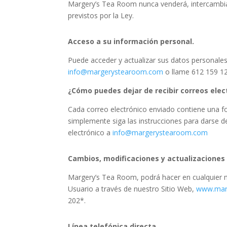
Margery’s Tea Room
nunca venderá, intercambia
previstos por la Ley.
Acceso a su información personal.
Puede acceder y actualizar sus datos personal
info@margerystearoom.com
o llame 612 159 1
¿Cómo puedes dejar de recibir correos elec
Cada correo electrónico enviado contiene una fo
simplemente siga las instrucciones para darse de
electrónico a
info@margerystearoom.com
Cambios, modificaciones y actualizaciones d
Margery’s Tea Room,
podrá hacer en cualquier 
Usuario a través de nuestro Sitio Web,
www.mar
202*.
Línea telefónica directa