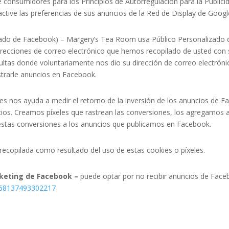
de consumidores para los Principios de Autorregulación para la Public
active las preferencias de sus anuncios de la Red de Display de Googl
zado de Facebook) – Margery’s Tea Room
usa Público Personalizado 
 direcciones de correo electrónico que hemos recopilado de usted co
nsultas donde voluntariamente nos dio su dirección de correo electró
trarle anuncios en Facebook.
es nos ayuda a medir el retorno de la inversión de los anuncios de F
cios. Creamos píxeles que rastrean las conversiones, los agregamos a
 estas conversiones a los anuncios que publicamos en Facebook.
recopilada como resultado del uso de estas cookies o píxeles.
rketing de Facebook –
puede optar por no recibir anuncios de Faceb
568137493302217
?