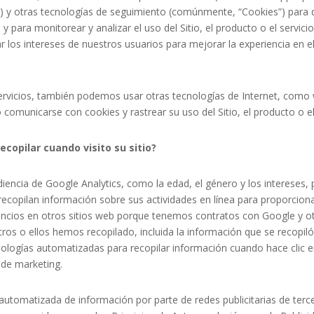
d) y otras tecnologías de seguimiento (comúnmente, “Cookies”) para di
o, y para monitorear y analizar el uso del Sitio, el producto o el serv
ar los intereses de nuestros usuarios para mejorar la experiencia en el
rvicios, también podemos usar otras tecnologías de Internet, como 
o comunicarse con cookies y rastrear su uso del Sitio, el producto o el
copilar cuando visito su sitio?
diencia de Google Analytics, como la edad, el género y los interese
ecopilan información sobre sus actividades en línea para proporcionar 
nuncios en otros sitios web porque tenemos contratos con Google y o
tros o ellos hemos recopilado, incluida la información que se recop
ologías automatizadas para recopilar información cuando hace clic e
 de marketing.
 automatizada de información por parte de redes publicitarias de ter