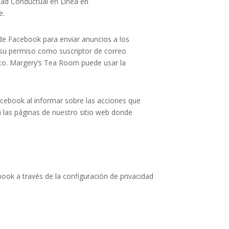
idad Conductual en Línea en
e.
de Facebook para enviar anuncios a los
n su permiso como suscriptor de correo
nico. Margery’s Tea Room
puede usar la
acebook al informar sobre las acciones que
 las páginas de nuestro sitio web donde
ook a través de la configuración de privacidad