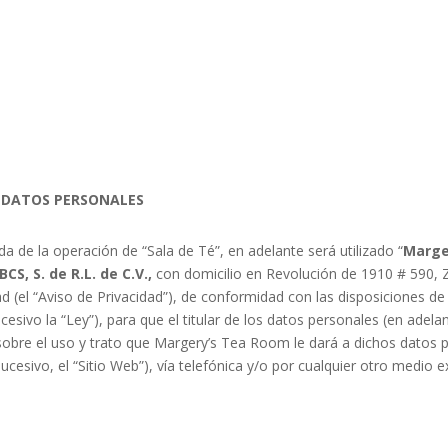
E DATOS PERSONALES
da de la operación de
“Sala de Té”,
en adelante será utilizado
“
Marge
BCS, S. de R.L. de C.V.,
con domicilio en
Revolución de 1910 # 590, Z
ad (el “Aviso de Privacidad”), de
conformidad con las disposiciones de
cesivo la “Ley”),
para que el titular de los datos personales (en adelan
obre el uso y trato que
Margery’s Tea Room
le dará a dichos datos
ucesivo, el “Sitio Web”), vía telefónica y/o por cualquier otro medio ex