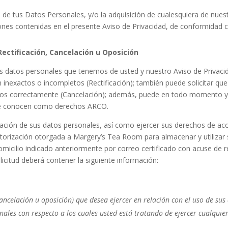
 de tus Datos Personales, y/o la adquisición de cualesquiera de nues
nes contenidas en el presente Aviso de Privacidad, de conformidad c
Rectificación, Cancelación u Oposición
 datos personales que tenemos de usted y nuestro Aviso de Privacida
 inexactos o incompletos (Rectificación); también puede solicitar q
ados correctamente (Cancelación); además, puede en todo momento y 
 se conocen como derechos ARCO.
lgación de sus datos personales, así como ejercer sus derechos de acce
utorización otorgada a Margery’s Tea Room
para almacenar y utilizar
domicilio indicado anteriormente por correo certificado con acuse de r
icitud deberá contener la siguiente información:
 cancelación u oposición) que desea ejercer en relación con el uso de sus
onales con respecto a los cuales usted está tratando de ejercer cualqui