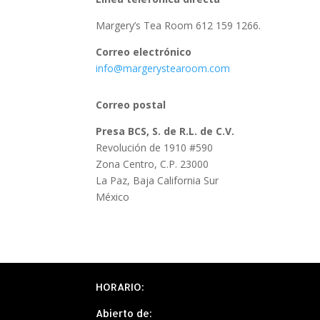
Margery’s Tea Room 612 159 1266.
Correo electrónico
info@margerystearoom.com
Correo postal
Presa BCS, S. de R.L. de C.V.
Revolución de 1910 #590
Zona Centro, C.P. 23000
La Paz, Baja California Sur
México
HORARIO:
Abierto
de: